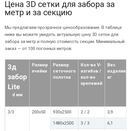
Цена 3D сетки для забора за
метр и за секцию
Мы предлагаем прозрачное ценообразование. В таблице
ниже вы можете увидеть актуальную цену 3D сетки для
забора за метр и полную стоимость секции. Минимальный
заказ — от 100 погонных метров.
Размер
Размер
Кол-во V-
Вес
3д
ячейки
сеточного
изгибов /
изделия,
забор
полотна
кол-во
кг
крепежей
Lite
d мм
3/3
200х50
930х2500
2 / 2
3,9
1480х2500
3 / 3
6,1