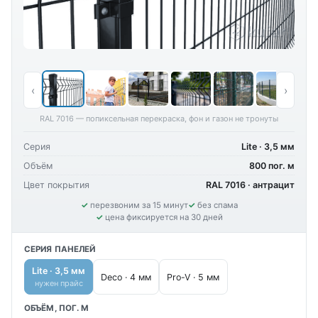
‹
›
RAL 7016 — попиксельная перекраска, фон и газон не тронуты
Серия
Lite · 3,5 мм
Объём
800 пог. м
Цвет покрытия
RAL 7016 · антрацит
перезвоним за 15 минут
без спама
цена фиксируется на 30 дней
СЕРИЯ ПАНЕЛЕЙ
Lite · 3,5 мм
Deco · 4 мм
Pro-V · 5 мм
нужен прайс
ОБЪЁМ, ПОГ. М