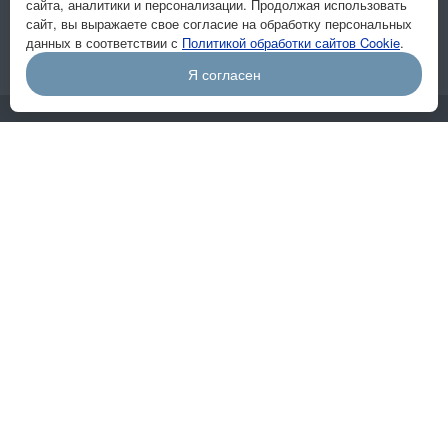
сайта, аналитики и персонализации. Продолжая использовать
Подписывайтесь на новости и акции:
сайт, вы выражаете свое согласие на обработку персональных
данных в соответствии с
Политикой обработки сайтов Cookie
.
Я согласен
Компания
О компании
Отзывы
Вакансии
Реквизиты
Цены
Система 2D
Система 3D
Ворота
Калитки