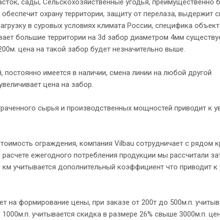
сток, сады, Сельскохозяйственные угодья, преимущественно б
 обеспечит охрану территории, защиту от перелаза, выдержит 
агрузку в суровых условиях климата России, специфика объек
вает большие территории на 3d забор диаметром 4мм существу
200м. цена на такой забор будет незначительно выше.
, постоянно имеется в наличии, смена линии на любой другой
увеличивает цена на забор.
затраченного сырья и производственных мощностей приводит к 
тоимость ограждения, компания Vilbau сотрудничает с рядом 
ри расчете ежегодного потребления продукции мы рассчитали з
0 км учитывается дополнительный коэффициент что приводит к
т на формирование цены, при заказе от 200т до 500м.п. учиты
 1000м.п. учитывается скидка в размере 26% свыше 3000м.п. це