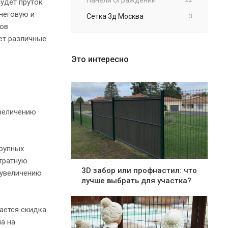
удет пруток
снеговую и
Сетка 3д Москва
3
тов
ет различные
Это интересно
увеличению
крупных
атратную
3D забор или профнастил: что
 увеличению
лучше выбрать для участка?
вается скидка
на на